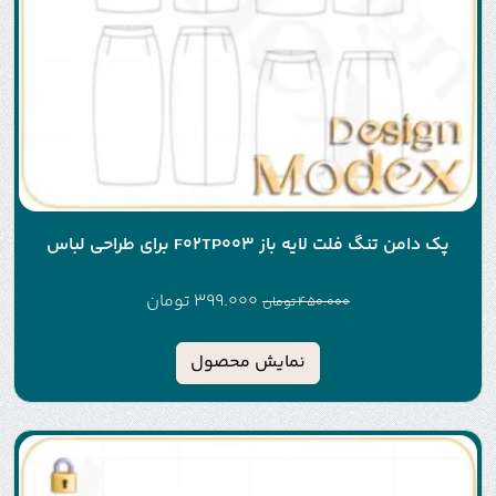
پک دامن تنگ فلت لایه باز F02TP003 برای طراحی لباس
399.000
تومان
450.000
تومان
نمایش محصول