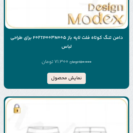
دامن تنگ کوتاه فلت لایه باز F02TP003N005 برای طراحی
لباس
71.300
تومان
150.000
تومان
نمایش محصول