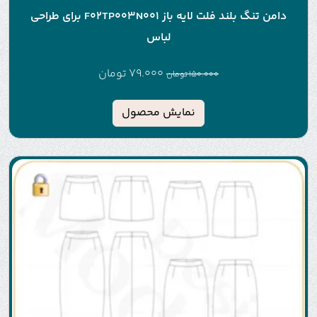
دامن تنگ بلند فلت لایه باز F02TP003N001 برای طراحی
لباس
79.000
تومان
150.000
تومان
نمایش محصول