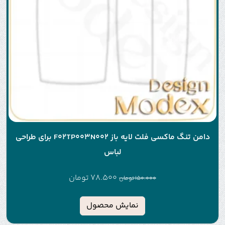
دامن تنگ ماکسی فلت لایه باز F02TP003N002 برای طراحی
لباس
78.500
تومان
150.000
تومان
نمایش محصول