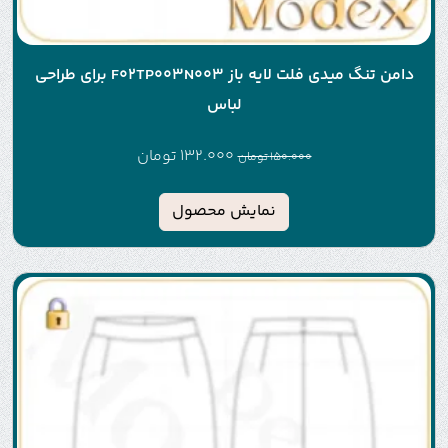
دامن تنگ میدی فلت لایه باز F02TP003N003 برای طراحی
لباس
132.000
تومان
150.000
تومان
نمایش محصول