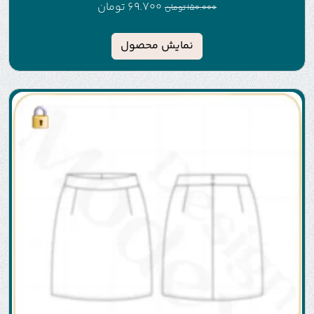
69.700
تومان
150.000
تومان
نمایش محصول