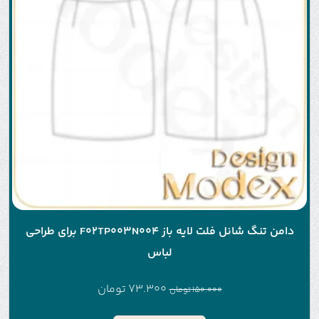
دامن تنگ شانل فلت لایه باز F02TP003N004 برای طراحی
لباس
73.300
تومان
150.000
تومان