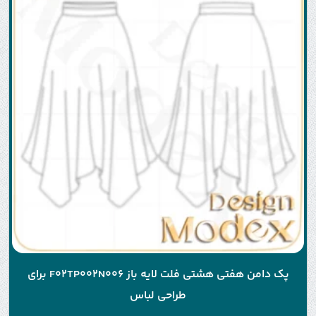
پک دامن هفتی هشتی فلت لایه باز F02TP002N006 برای
طراحی لباس