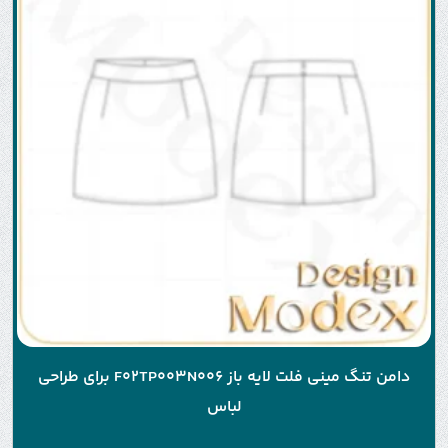
دامن تنگ مینی فلت لایه باز F02TP003N006 برای طراحی
لباس