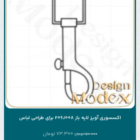
اکسسوری آویز لایه باز F06J008 برای طراحی لباس
73.300
تومان
150.000
تومان