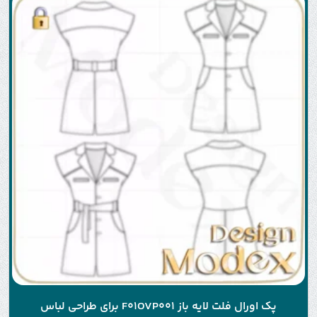
پک اورال فلت لایه باز F01OVP001 برای طراحی لباس