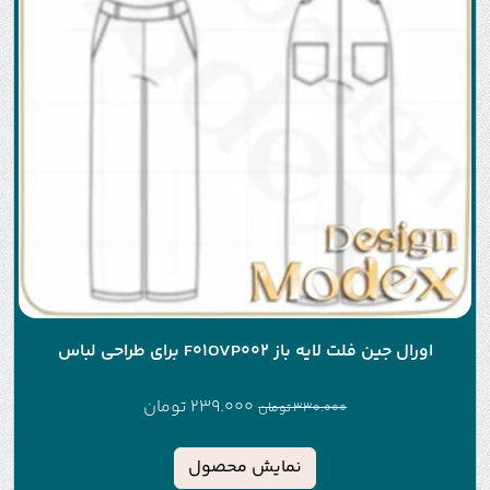
اورال جین فلت لایه باز F01OVP002 برای طراحی لباس
239.000
تومان
330.000
تومان
نمایش محصول