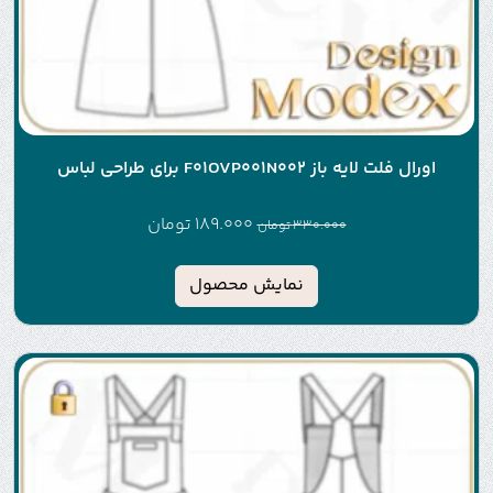
اورال فلت لایه باز F01OVP001N002 برای طراحی لباس
189.000
تومان
330.000
تومان
نمایش محصول