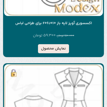
اکسسوری آویز لایه باز F06J010 برای طراحی لباس
59.300
تومان
150.000
تومان
نمایش محصول