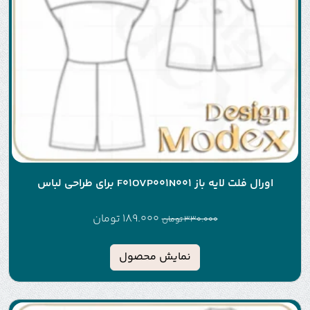
اورال فلت لایه باز F01OVP001N001 برای طراحی لباس
189.000
تومان
330.000
تومان
نمایش محصول