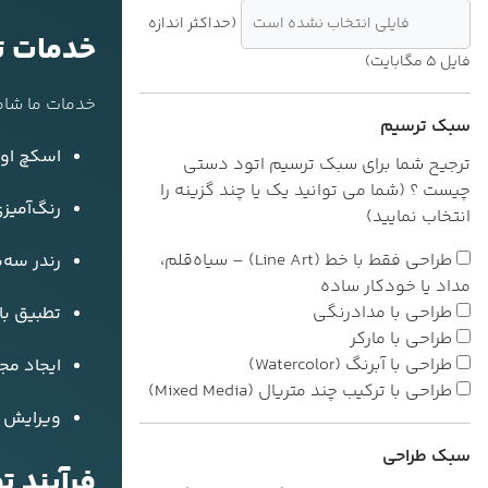
فایلی انتخاب نشده است
(حداکثر اندازه
خدمات ت
فایل 5 مگابایت)
خدمات ما شام
سبک ترسیم
اسکچ اول
ترجیح شما برای سبک ترسیم اتود دستی
چیست ؟ (شما می توانید یک یا چند گزینه را
رنگ‌آمیزی
انتخاب نمایید)
طراحی فقط با خط (Line Art) – سیاه‌قلم،
رندر سه‌
مداد یا خودکار ساده
طراحی با مدادرنگی
تطبیق با 
طراحی با مارکر
طراحی با آبرنگ (Watercolor)
ایجاد مج
طراحی با ترکیب چند متریال (Mixed Media)
ویرایش و
سبک طراحی
فرآیند 