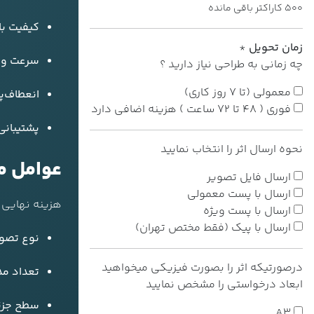
500
کاراکتر باقی مانده
کیفیت بال
زمان تحویل
*
سرعت و 
چه زمانی به طراحی نیاز دارید ؟
معمولی (تا 7 روز کاری)
انعطاف‌پ
فوری ( 48 تا 72 ساعت ) هزینه اضافی دارد
پشتیبانی
نحوه ارسال اثر را انتخاب نمایید
عوامل م
ارسال فایل تصویر
ارسال با پست معمولی
هزینه نهایی 
ارسال با پست ویژه
ارسال با پیک (فقط مختص تهران)
نوع تصوی
درصورتیکه اثر را بصورت فیزیکی میخواهید
تعداد مد
ابعاد درخواستی را مشخص نمایید
سطح جزئ
A3