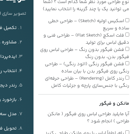
نوع طراحی مورد نظر شما کدام است ؟ (شما
می توانید یک یا چند گزینه را انتخاب نمایید)
تصویر سازی ل
اسکیس اولیه (Sketch) – طراحی خطی
تکمیل ف
ساده و سریع
فلت اسکچ (Flat Sketch) – طراحی فنی و
مشاوره و 
دقیق لباس برای تولید
فشن فیگور بدون رنگ – طراحی لباس روی
ایده‌پردا
فیگور بدن، بدون رنگ
فشن فیگور رنگی (اتود رنگی) – طراحی
انتخاب رن
رنگی روی فیگور بدن با بیان ساده
رندر کامل (Rendering) – طراحی حرفه‌ای
رندر دیج
رنگی با جنس‌سازی پارچه و جزئیات کامل
بازخورد و
مانکن و فیگور
آیا مایلید طراحی لباس روی فیگور ( مانکن
مدل سه‌ب
طراحی ) انجام شود ؟
تحویل فا
بله، لطفاً لباس را روی مانکن طراحی کنید