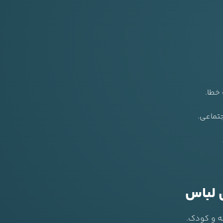
خطا.
جتماعی.
 لباس
نه و کودک.