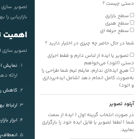
دستی چیست ؟
تصویر سازی 
سطح بازاری
بازاریابی را ب
سطح هنری
سطح حرفه ای
اهمیت ت
شما در حال حاضر چه چیزی در اختیار دارید ؟
تصویر سازی لب
تصویر یا ایده از لباس دارم و فقط اجرای
دستی (اتود) می‌خواهم
نمایش ای
هیچ ایده‌ای ندارم، مایلم تیم شما طراحی را
ارائه دهن
به‌صورت کامل انجام دهد (شامل ایده‌پردازی
و اتود)
کاهش ری
آپلود تصویر
ارتباط بهت
در صورت انتخاب گزینه اول ( ایده از سمت
ابزار باز
شما ) لطفا تصویر یا فایل ایده خود را بارگزاری
نمایید.
انعطاف‌پ