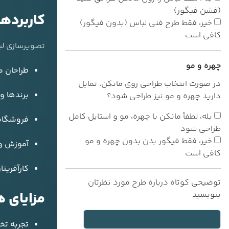
(فشن فیگور)
کاربرده
خیر، فقط طرح فنی لباس (بدون فیگور)
کافی است
تصویرسازی لب
چهره و مو
طراحان م
در صورت انتخاب طراحی روی مانکن، تمایل
برندها و
دارید چهره و مو نیز طراحی شود؟
بله، لطفاً مانکن با چهره، مو و استایل کامل
فروشگاه‌ه
طراحی شود
خیر، فقط فیگور بدن بدون چهره و مو
آموزش و 
کافی است
کارآفرینا
توضیحی کوتاه درباره طرح مورد نظرتان
مزایای 
بنویسید
تجربه ت