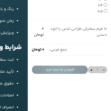
A4
رنگ و با
A5
زمان تحو
×1
فرم سفارش طراحی لباس با اتود
0
ویرایش‌ه
دستی
تومان
شرایط و
جمع فرعی:
0
تومان
ثبت سفا
+
-
افزودن به سبد خرید
تأیید مش
حقوق ما
اصلاحات 
انصراف از