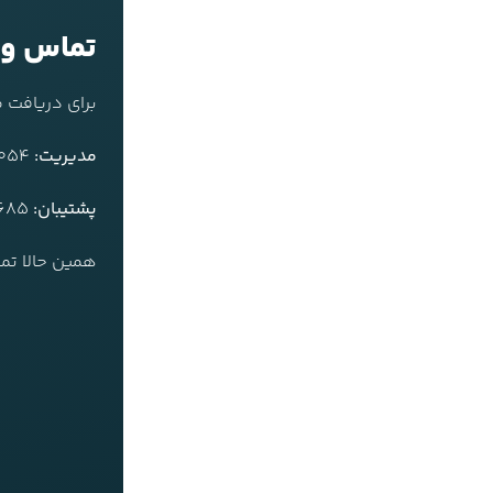
تماس و 
برای دریافت 
مدیریت:
09126842054
پشتیبان:
09364284685
همین حالا تما