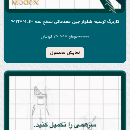
کاربرگ ترسیم شلوار جین مقدماتی سطح سه P01T001L13
79.000
تومان
120.000
تومان
نمایش محصول