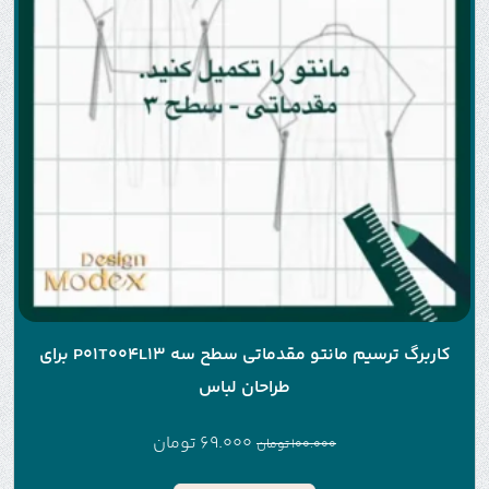
کاربرگ ترسیم مانتو مقدماتی سطح سه P01T004L13 برای
طراحان لباس
69.000
تومان
100.000
تومان