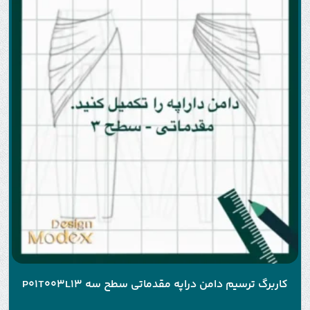
کاربرگ ترسیم دامن دراپه مقدماتی سطح سه P01T003L13