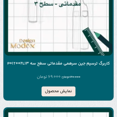
کاربرگ ترسیم جین سرهمی مقدماتی سطح سه P01T002L13
69.000
تومان
120.000
تومان
نمایش محصول