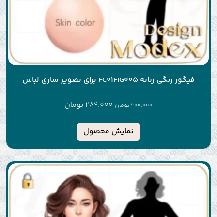
فیگور رنگی زنانه FC01FIG005 برای تصویر سازی لباس
289.000
تومان
400.000
تومان
نمایش محصول