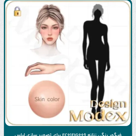
فیگور رنگی زنانه FC01FIG006 برای تصویر سازی لباس