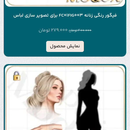
فیگور رنگی زنانه FC01FIG003 برای تصویر سازی لباس
279.000
تومان
400.000
تومان
نمایش محصول