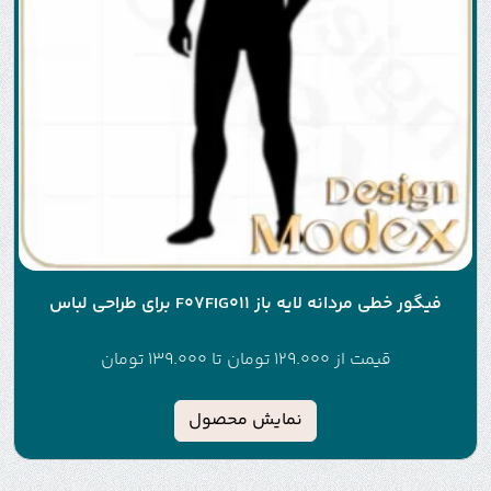
فیگور خطی مردانه لایه باز F07FIG011 برای طراحی لباس
قیمت از
129.000
تومان
تا
139.000
تومان
نمایش محصول