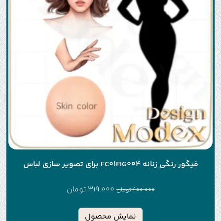
فیگور رنگی زنانه FC01FIG004 برای تصویر سازی لباس
319.000
تومان
400.000
تومان
نمایش محصول