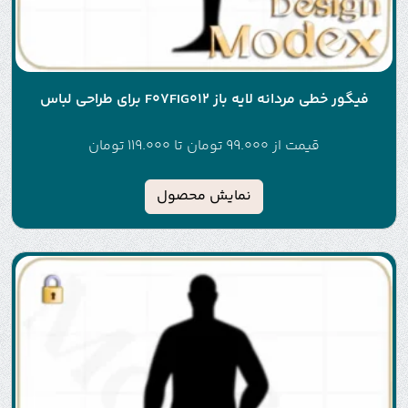
فیگور خطی مردانه لایه باز F07FIG012 برای طراحی لباس
قیمت از
99.000
تومان
تا
119.000
تومان
نمایش محصول