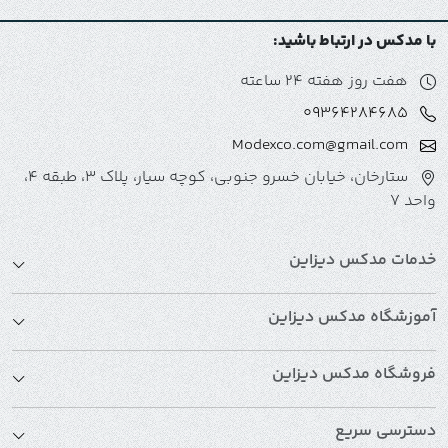
تناسب و استایل لباس را مشاهده کنند. این ابزارها باعث
کاهش زمان طراحی، صرفه‌جویی در منابع و افزایش دقت در
با مدکس در ارتباط باشید:
پروژه‌های دیجیتال می‌شوند.
هفت روز هفته 24 ساعته
09364284685
یکی از مهم‌ترین ویژگی‌های فیگورهای آماده، امکان استفاده
Modexco.com@gmail.com
از
اندام‌های مختلف
است. این ابزارها به دو دسته اصلی
ستارخان، خیابان خسرو جنوبی، کوچه سیار، پلاک 3، طبقه 4،
تقسیم می‌شوند:
واحد 7
اندام ایده‌آل
خدمات مدکس دیزاین
این فیگورها برای نمایش لباس‌ها روی شکل
استاندارد بدن طراحی شده‌اند و معمولاً برای
آموزشگاه مدکس دیزاین
استایل‌های مدرن، فشن‌شوها و طراحی لباس‌های
فروشگاه مدکس دیزاین
رسمی کاربرد دارند.
با استفاده از فیگورهای اندام ایده‌آل، طراح می‌تواند
دسترسی سریع