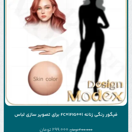
فیگور رنگی زنانه FC01FIG001 برای تصویر سازی لباس
299.000
تومان
400.000
تومان