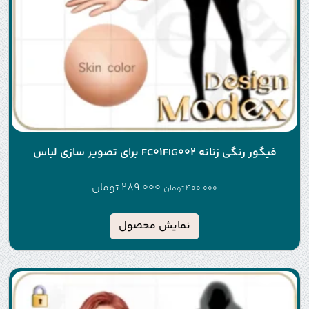
فیگور رنگی زنانه FC01FIG002 برای تصویر سازی لباس
289.000
تومان
400.000
تومان
نمایش محصول