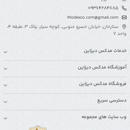
می‌سازد ایده‌ها را به واقعیت تبدیل کنند. با مدل‌سازی سه‌بعدی،
09364284685
رندرهای حرفه‌ای و پشتیبانی از فرآیندهای سفارشی، مدکس دیزاین
بهترین انتخاب برای حضور حرفه‌ای در دنیای مد و فشن دیجیتال
Modexco.com@gmail.com
است.
ستارخان، خیابان خسرو جنوبی، کوچه سیار، پلاک 3، طبقه 4،
واحد 7
خدمات مدکس دیزاین
آموزشگاه مدکس دیزاین
فروشگاه مدکس دیزاین
دسترسی سریع
وب سایت های مجموعه