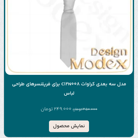
مدل سه بعدی کراوات C12N008 برای فریلنسرهای طراحی
لباس
249.000
تومان
350.000
تومان
نمایش محصول