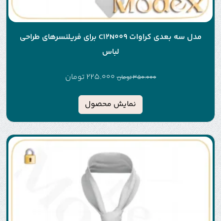
مدل سه بعدی کراوات C12N009 برای فریلنسرهای طراحی
لباس
225.000
تومان
350.000
تومان
نمایش محصول