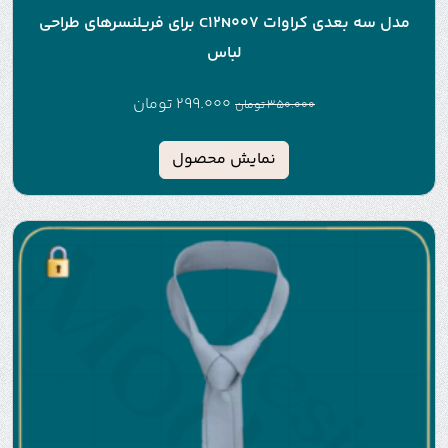
مدل سه بعدی کراوات C12N007 برای فریلنسرهای طراحی
لباس
299.000
تومان
350.000
تومان
نمایش محصول