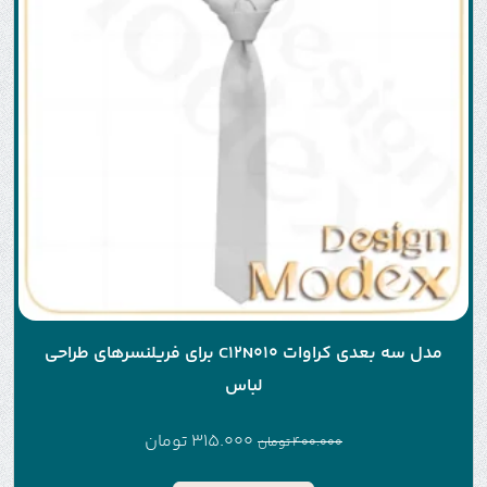
مدل سه بعدی کراوات C12N010 برای فریلنسرهای طراحی
لباس
315.000
تومان
400.000
تومان