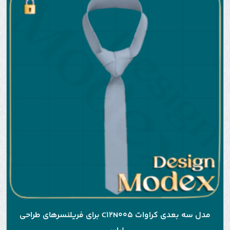
مدل سه بعدی کراوات C12N005 برای فریلنسرهای طراحی