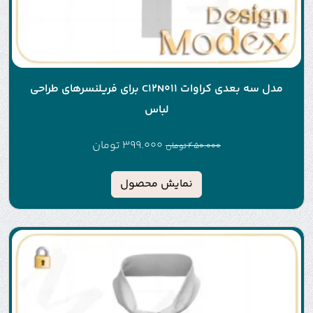
مدل سه بعدی کراوات C12N011 برای فریلنسرهای طراحی
لباس
399.000
تومان
450.000
تومان
نمایش محصول