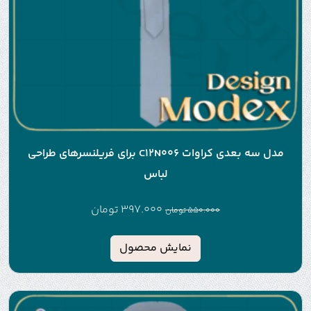
مدل سه بعدی کراوات C12N006 برای فریلنسرهای طراحی
لباس
397.000
تومان
550.000
تومان
نمایش محصول