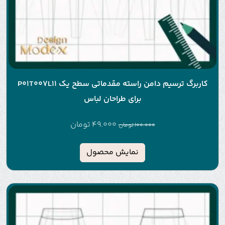
کاربرگ ترسیم دامن راسته مقدماتی سطح یک P01T007L11
برای طراحان لباس
49.000
تومان
100.000
تومان
نمایش محصول