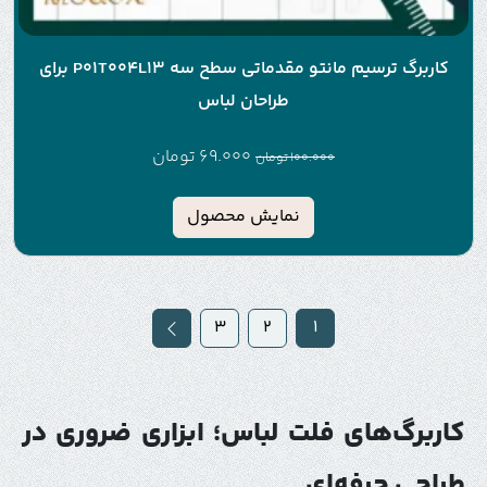
کاربرگ ترسیم مانتو مقدماتی سطح سه P01T004L13 برای
طراحان لباس
69.000
تومان
100.000
تومان
نمایش محصول
3
2
1
کاربرگ‌های فلت لباس؛ ابزاری ضروری در
طراحی حرفه‌ای