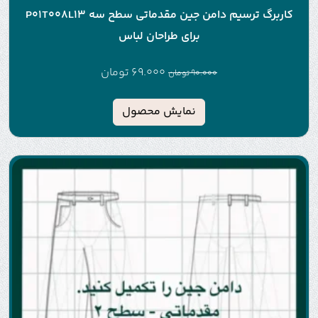
کاربرگ ترسیم دامن جین مقدماتی سطح سه P01T008L13
برای طراحان لباس
69.000
تومان
90.000
تومان
نمایش محصول