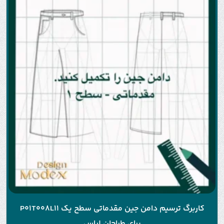
کاربرگ ترسیم دامن جین مقدماتی سطح یک P01T008L11
برای طراحان لباس