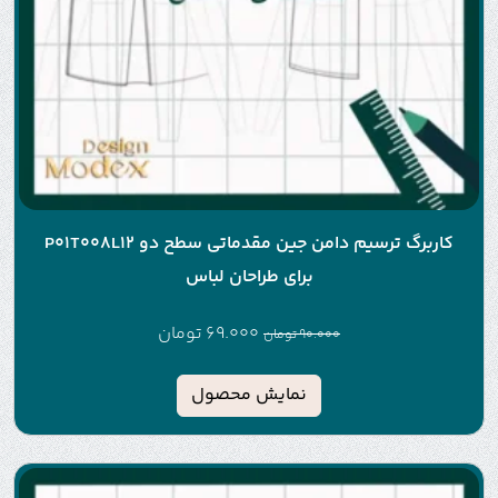
کاربرگ ترسیم دامن جین مقدماتی سطح دو P01T008L12
برای طراحان لباس
69.000
تومان
90.000
تومان
نمایش محصول