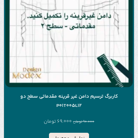
کاربرگ ترسیم دامن غیر قرینه مقدماتی سطح دو
P01T005L12
69.000
تومان
90.000
تومان