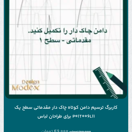
کاربرگ ترسیم دامن کوتاه چاک دار مقدماتی سطح یک
P01T006L11 برای طراحان لباس
49.000
تومان
100.000
تومان