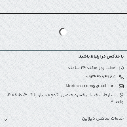
با مدکس در ارتباط باشید:
هفت روز هفته 24 ساعته
09364284685
Modexco.com@gmail.com
ستارخان، خیابان خسرو جنوبی، کوچه سیار، پلاک 3، طبقه 4،
واحد 7
خدمات مدکس دیزاین