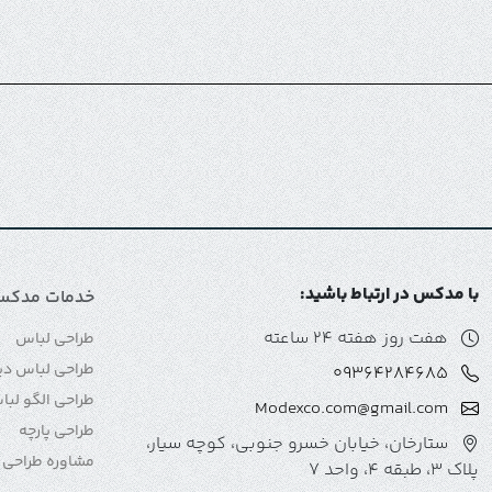
با مدکس در ارتباط باشید:
خدمات مدکس
هفت روز هفته 24 ساعته
طراحی لباس
طراحی لباس دی
09364284685
طراحی الگو لب
Modexco.com@gmail.com
طراحی پارچه
ستارخان، خیابان خسرو جنوبی، کوچه سیار،
مشاوره طراحی 
پلاک 3، طبقه 4، واحد 7