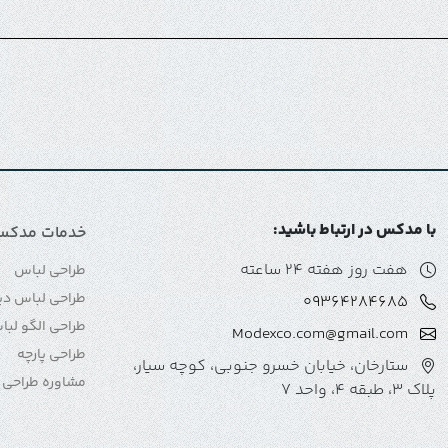
با مدکس در ارتباط باشید:
خدمات مدکس
هفت روز هفته 24 ساعته
طراحی لباس
طراحی لباس دی
09364284685
طراحی الگو لب
Modexco.com@gmail.com
طراحی پارچه
ستارخان، خیابان خسرو جنوبی، کوچه سیار،
مشاوره طراحی 
پلاک 3، طبقه 4، واحد 7