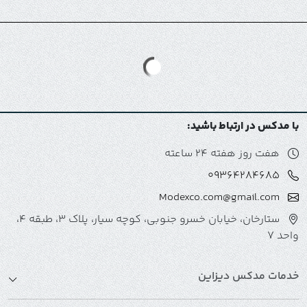
با مدکس در ارتباط باشید:
هفت روز هفته 24 ساعته
09364284685
Modexco.com@gmail.com
ستارخان، خیابان خسرو جنوبی، کوچه سیار، پلاک 3، طبقه 4،
واحد 7
خدمات مدکس دیزاین