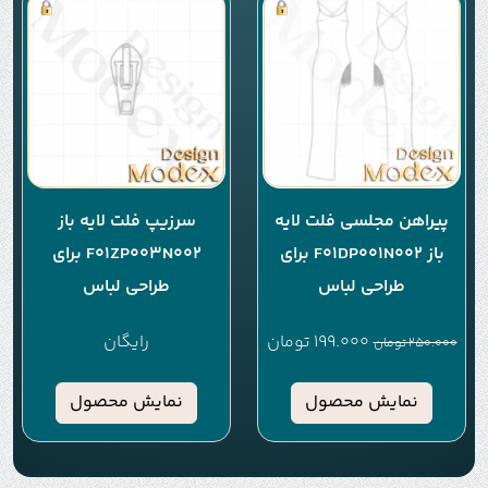
پیراهن مجلسی فلت لایه
سرزیپ فلت لایه باز
باز F01DP001N002 برای
F01ZP003N002 برای
طراحی لباس
طراحی لباس
199.000
تومان
رایگان
250.000
تومان
نمایش محصول
نمایش محصول