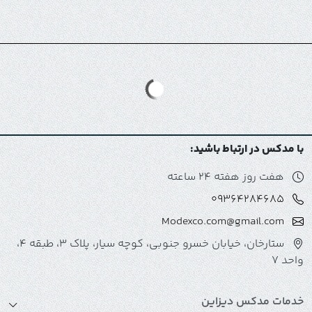
با مدکس در ارتباط باشید:
هفت روز هفته 24 ساعته
09364284685
Modexco.com@gmail.com
ستارخان، خیابان خسرو جنوبی، کوچه سیار، پلاک 3، طبقه 4،
واحد 7
خدمات مدکس دیزاین