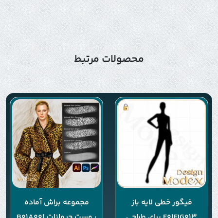
محصولات مرتبط
فیگور خطی لایه باز
مجموعه براش آماده
F01FIG013 برای طراحی
پوست حیوانات B01A001