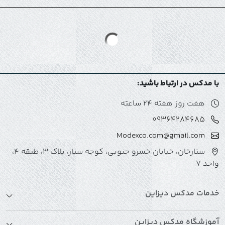
با مدکس در ارتباط باشید:
هفت روز هفته 24 ساعته
09364284685
Modexco.com@gmail.com
ستارخان، خیابان خسرو جنوبی، کوچه سیار، پلاک 3، طبقه 4،
واحد 7
خدمات مدکس دیزاین
آموزشگاه مدکس دیزاین