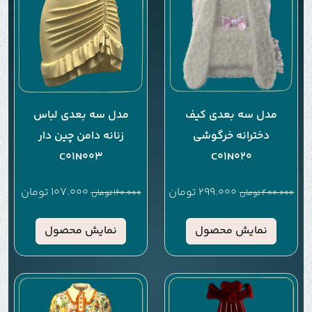
مدل سه بعدی کیف
مدل سه بعدی لباس
دخترانه خرگوشی
زنانه دامن چین دار
C01N003
C01N020
299.000
تومان
107.000
تومان
400.000
تومان
160.000
تومان
نمایش محصول
نمایش محصول