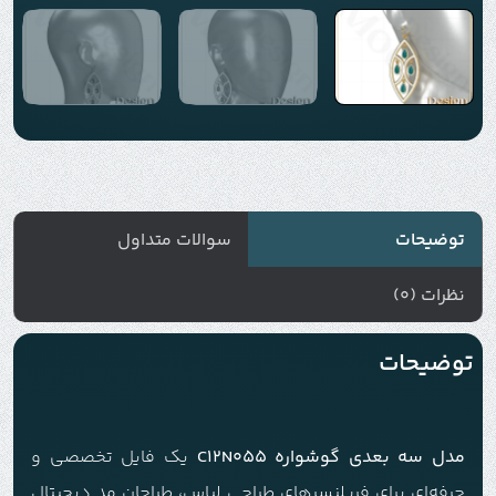
توضیحات
سوالات متداول
نظرات (0)
توضیحات
مدل سه بعدی گوشواره C12N055
یک فایل تخصصی و
حرفه‌ای برای فریلنسرهای طراحی لباس، طراحان مد دیجیتال