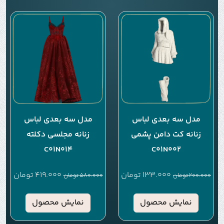
مدل سه بعدی لباس
مدل سه بعدی لباس
زنانه کت دامن پشمی
زنانه مجلسی دکلته
C01N014
C01N002
133.000
تومان
419.000
تومان
200.000
تومان
580.000
تومان
نمایش محصول
نمایش محصول