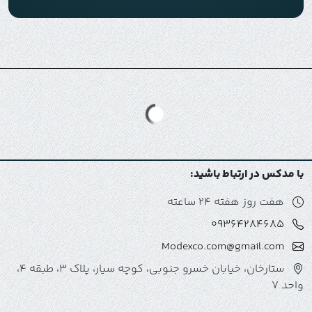
با مدکس در ارتباط باشید:
هفت روز هفته 24 ساعته
09364284685
Modexco.com@gmail.com
ستارخان، خیابان خسرو جنوبی، کوچه سیار، پلاک 3، طبقه 4،
واحد 7