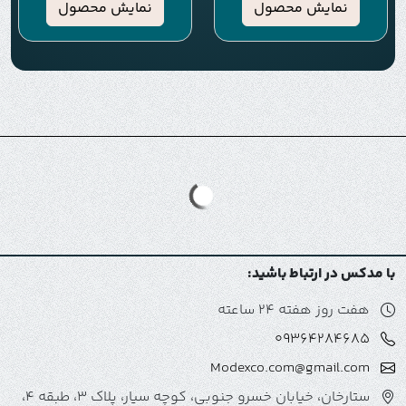
نمایش محصول
نمایش محصول
با مدکس در ارتباط باشید:
هفت روز هفته 24 ساعته
09364284685
Modexco.com@gmail.com
ستارخان، خیابان خسرو جنوبی، کوچه سیار، پلاک 3، طبقه 4،