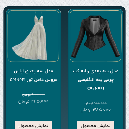
مدل سه بعدی زنانه کت
مدل سه بعدی لباس
چرمی یقه انگلیسی
عروس دامن تور C01N021
C06N001
400.000
تومان
345.000
تومان
500.000
تومان
385.000
تومان
نمایش محصول
نمایش محصول