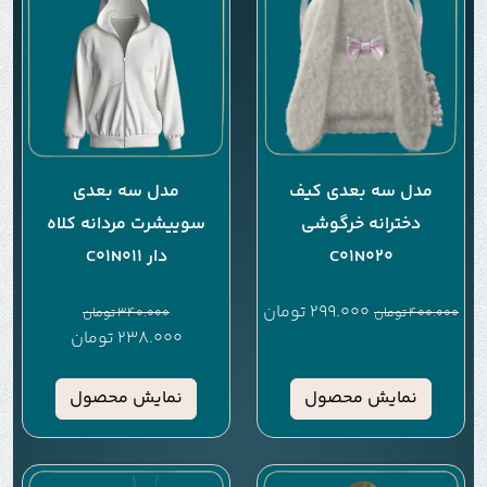
مدل سه بعدی کیف
مدل سه بعدی
دخترانه خرگوشی
سوییشرت مردانه کلاه
C01N020
دار C01N011
299.000
تومان
400.000
تومان
340.000
تومان
238.000
تومان
نمایش محصول
نمایش محصول