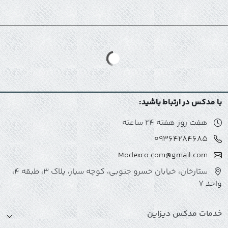
با مدکس در ارتباط باشید:
هفت روز هفته 24 ساعته
09364284685
Modexco.com@gmail.com
ستارخان، خیابان خسرو جنوبی، کوچه سیار، پلاک 3، طبقه 4،
واحد 7
خدمات مدکس دیزاین