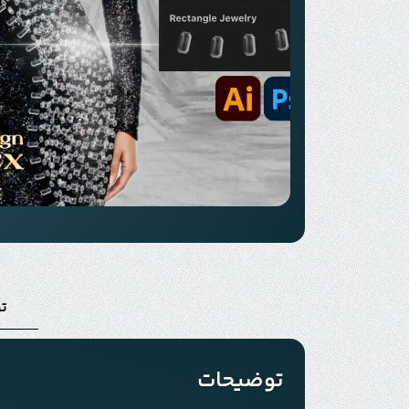
ت
توضیحات