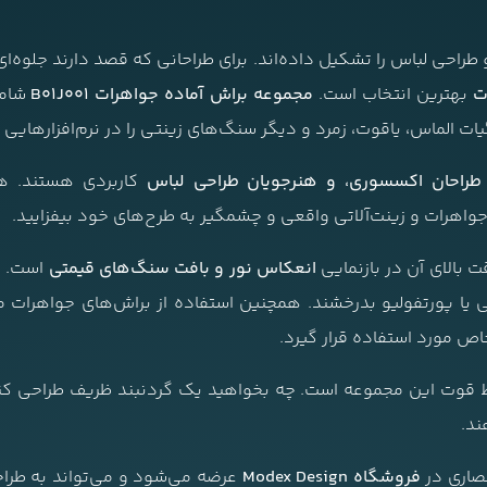
راحی لباس را تشکیل داده‌اند. برای طراحانی که قصد دارند جلوه
ت
بهترین انتخاب است.
مجموعه براش آماده جواهرات B01J001
شامل
قوت، زمرد و دیگر سنگ‌های زینتی را در نرم‌افزارهایی مانند Photoshop و Procreate خلق
 طراحان اکسسوری، و هنرجویان طراحی لباس
کاربردی هستند. هن
واهرات و زینت‌آلاتی واقعی و چشمگیر به طرح‌های خود بیفزایید.
 بالای آن در بازنمایی
انعکاس نور و بافت سنگ‌های قیمتی
است. ا
می یا پورتفولیو بدرخشند. همچنین استفاده از براش‌های جواهرات م
ص مورد استفاده قرار گیرد.
ط قوت این مجموعه است. چه بخواهید یک گردنبند ظریف طراحی کنید 
ند.
صاری در
فروشگاه Modex Design
عرضه می‌شود و می‌تواند به طراحا