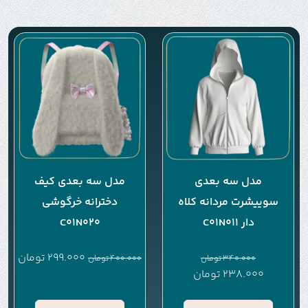
مدل سه بعدی
مدل سه بعدی کیف
سوییشرت مردانه کلاه
دخترانه خرگوشی
دار C01N011
C01N020
299.000
تومان
340.000
تومان
400.000
تومان
238.000
تومان