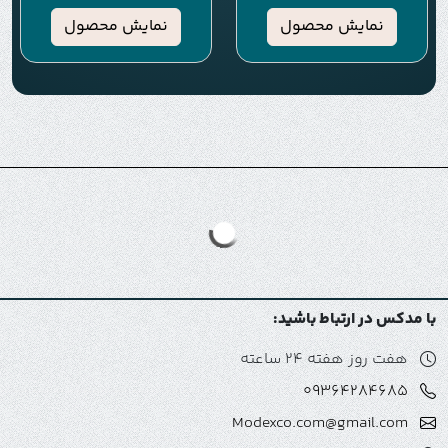
نمایش محصول
نمایش محصول
با مدکس در ارتباط باشید:
هفت روز هفته 24 ساعته
09364284685
Modexco.com@gmail.com