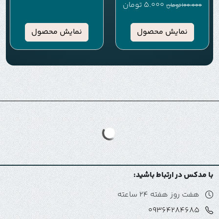
5.000
تومان
100.000
تومان
نمایش محصول
نمایش محصول
با مدکس در ارتباط باشید:
هفت روز هفته 24 ساعته
09364284685