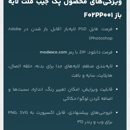
ویژگی‌های محصول پک جیب فلت لایه
باز F02PP001
فرمت: فایل PSD لایه‌باز (قابل باز شدن در Adobe
Photoshop)
فرمت دانلود:
ZIP با رمز
modexco.com
لایه‌بندی منظم: لایه‌های جدا برای بدنه، حلقه اتصال،
هایلایت، سایه و بافت
قابلیت ویرایش: امکان تغییر رنگ، اندازه، نسبت‌ها و
اضافه کردن لوگو/حکاکی
خروجی‌های پیشنهادی: قابل اکسپورت به PNG، SVG
برای وب و رندر 3D