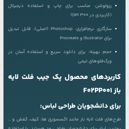
رزولوشن: مناسب برای چاپ و استفاده دیجیتال
(کاربردی در 300 DPI)
سازگاری نرم‌افزاری: Photoshop (اصلی)، قابل تبدیل
برای Illustrator و Procreate
حجم بهینه: برای دانلود سریع و استفاده آسان در
ورک‌فلوهای تیمی
کاربردهای محصول پک جیب فلت لایه
باز F02PP001
برای دانشجویان طراحی لباس:
طرح‌های فلت لایه باز مانند اکسسوری ها٬ کیف٬ کفش و …
بهترین ابزار برای دانشجویان طراحی مد هستند. با استفاده