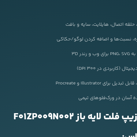
، حلقه اتصال، هایلایت، سایه و بافت
ازه، نسبت‌ها و اضافه کردن لوگو/حکاکی
در 3D
 (کاربردی در 300 DPI)
ده آسان در ورک‌فلوهای تیمی
یه باز F01ZP009N002
اس: