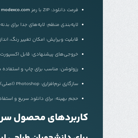
فرمت دانلود:
ZIP با رمز
modexco.com
لایه‌بندی منظم: لایه‌های جدا برای بدنه
قابلیت ویرایش: امکان تغییر رنگ، اند
خروجی‌های پیشنهادی: قابل اکسپورت به PNG، SVG برای وب و رن
رزولوشن: مناسب برای چاپ و استفاده دیجیتال
سازگاری نرم‌افزاری: Photoshop (اصلی)، قابل تبدیل برای Illustrator و Procreate
حجم بهینه: برای دانلود سریع و استفا
کاربردهای محصول سرزیپ فلت لا
برای دانشجویان طراحی لب