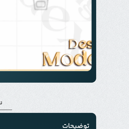
ت
توضیحات