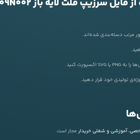
ل سرزیپ فلت لایه باز F01ZP009N002
هید.
کسپورت کنید.
وژه‌ی تولیدی خود قرار دهید.
‌ها
ی، آموزشی و شغلی خریدار
مجاز است.