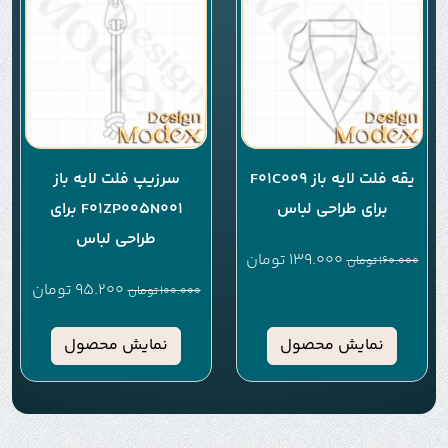
یقه فلت لایه باز F01C009
سرزیپ فلت لایه باز
برای طراحی لباس
F01ZP005N001 برای
طراحی لباس
139.000
تومان
160.000
تومان
95.200
تومان
100.000
تومان
نمایش محصول
نمایش محصول