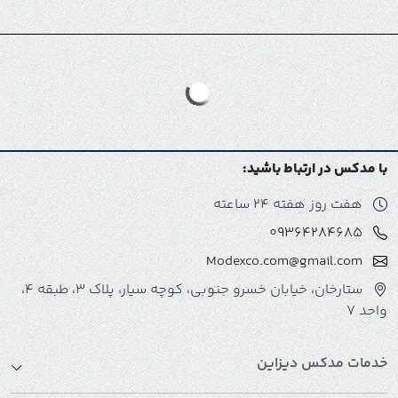
با مدکس در ارتباط باشید:
هفت روز هفته 24 ساعته
09364284685
Modexco.com@gmail.com
ستارخان، خیابان خسرو جنوبی، کوچه سیار، پلاک 3، طبقه 4،
واحد 7
خدمات مدکس دیزاین