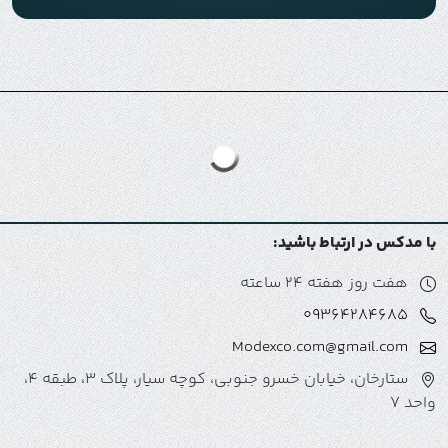
با مدکس در ارتباط باشید:
هفت روز هفته 24 ساعته
09364284685
Modexco.com@gmail.com
ستارخان، خیابان خسرو جنوبی، کوچه سیار، پلاک 3، طبقه 4،
واحد 7