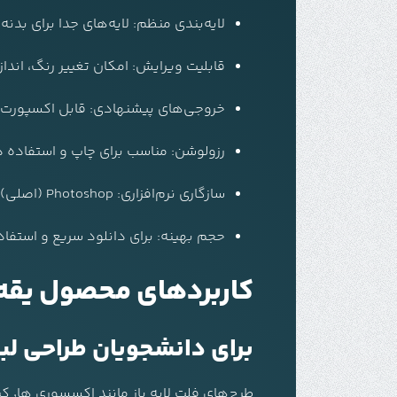
لایه‌بندی منظم: لایه‌های جدا برای بدنه
قابلیت ویرایش: امکان تغییر رنگ، اند
خروجی‌های پیشنهادی: قابل اکسپورت به PNG، SVG برای وب و رن
رزولوشن: مناسب برای چاپ و استفاده دیجیتال
سازگاری نرم‌افزاری: Photoshop (اصلی)، قابل تبدیل برای Illustrator و Procreate
حجم بهینه: برای دانلود سریع و استفا
کاربردهای محصول یقه فلت لا
برای دانشجویان طراحی لب
طرح‌های فلت لایه باز مانند اکسسوری ها٬ کیف٬ کفش و … بهترین ابزار برای دانشجویان طراحی مد هستند. با استفاده از این فایل‌ها می‌توانید: