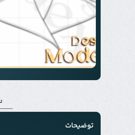
ت
توضیحات