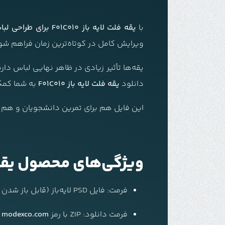
با
یقه فلت لایه باز F01C010 برای طراحی لباس
ویرایش کامل در کوتاه‌ترین زمان فراهم شو
یقه‌ها تأثیر زیادی در ظاهر نهایی لباس دار
دانلود
یقه فلت لایه باز F01C010
به شما کمک 
این فایل هم برای تمرین دانشجویان و هم بر
ویژگی‌های محصول یقه فلت لا
فرمت: فایل PSD لایه‌باز (قابل باز شدن در Adobe Photoshop)
فرمت دانلود:
ZIP با رمز
modexco.com