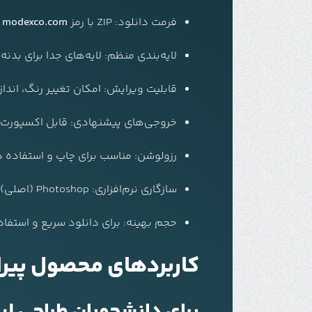
فرمت دانلود:
ZIP با رمز
modexco.com
لایه‌بندی منظم: لایه‌های جدا برای بدنه
قابلیت ویرایش: امکان تغییر رنگ، اند
خروجی‌های پیشنهادی: قابل اکسپورت به PNG، SVG برای وب و رن
رزولوشن: مناسب برای چاپ و استفاده دیجیتال
سازگاری نرم‌افزاری: Photoshop (اصلی)، قابل تبدیل برای Illustrator و Procreate
حجم بهینه: برای دانلود سریع و استفا
کاربردهای محصول پیراهن مجل
برای دانشجویان طراحی لب