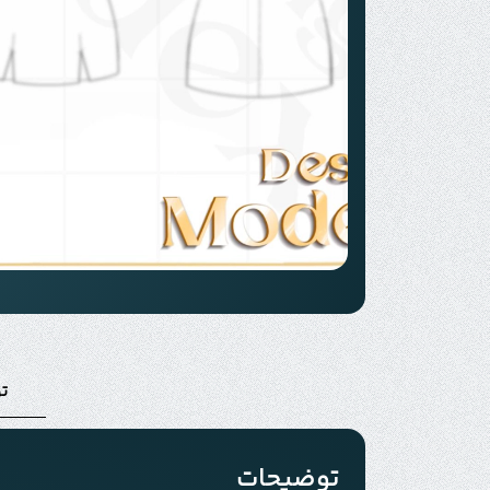
ت
توضیحات