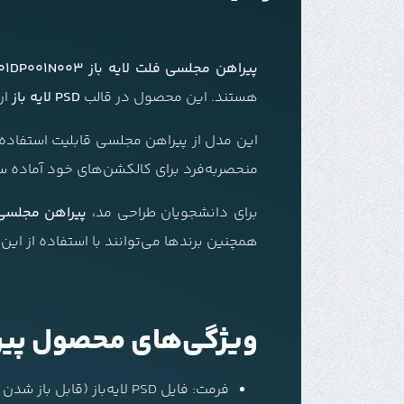
پیراهن مجلسی فلت لایه باز F01DP001N003 برای طراحی لباس
هستند. این محصول در قالب
PSD لایه باز
ار
این مدل از پیراهن مجلسی قابلیت استفاده د
منحصربه‌فرد برای کالکشن‌های خود آماده سا
برای دانشجویان طراحی مد،
پیراهن مجلسی 1DP001N003
همچنین برندها می‌توانند با استفاده از این فا
ویژگی‌های محصول پیراهن مجل
فرمت: فایل PSD لایه‌باز (قابل باز شدن در Adobe Photoshop)