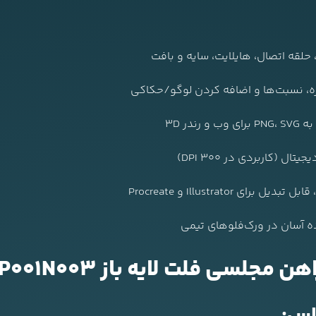
، حلقه اتصال، هایلایت، سایه و بافت
ازه، نسبت‌ها و اضافه کردن لوگو/حکاکی
در 3D
 (کاربردی در 300 DPI)
ده آسان در ورک‌فلوهای تیمی
سی فلت لایه باز F01DP001N003
اس: