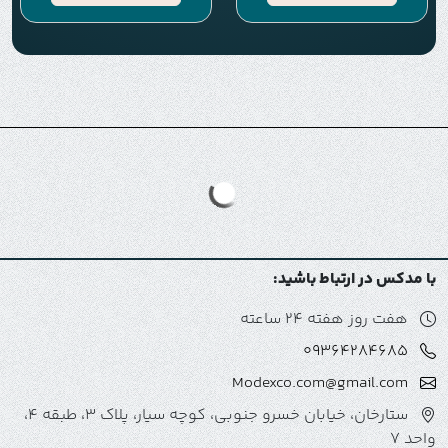
با مدکس در ارتباط باشید:
هفت روز هفته 24 ساعته
09364284685
Modexco.com@gmail.com
ستارخان، خیابان خسرو جنوبی، کوچه سیار، پلاک 3، طبقه 4،
واحد 7