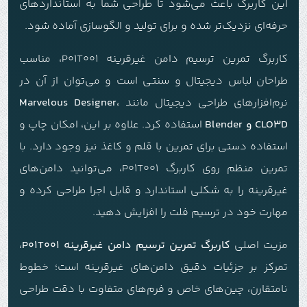
این کاربرگ باعث می‌شود تا طراحی شما به استانداردهای
حرفه‌ای نزدیک‌تر شده و برای تولید و الگوسازی آماده شود.
کاربرگ تمرین ترسیم دامن غیرقرینه P01T001، مناسب
طراحان لباس دیجیتال و سنتی است و می‌توان از آن در
نرم‌افزارهای طراحی دیجیتال مانند
Marvelous Designer،
CLO3D و Blender
استفاده کرد. علاوه بر این، امکان چاپ و
استفاده دستی برای تمرین با قلم و کاغذ نیز وجود دارد. با
تمرین منظم روی کاربرگ P01T001، می‌توانید دامن‌های
غیرقرینه را به شکلی استاندارد و قابل اجرا طراحی کرده و
مهارت خود در ترسیم فلت را افزایش دهید.
مزیت اصلی
کاربرگ تمرین ترسیم دامن غیرقرینه P01T001
،
تمرکز بر جزئیات دقیق دامن‌های غیرقرینه است؛ خطوط
نامتقارن، چین‌های خاص و فرم‌های متفاوت با دقت طراحی