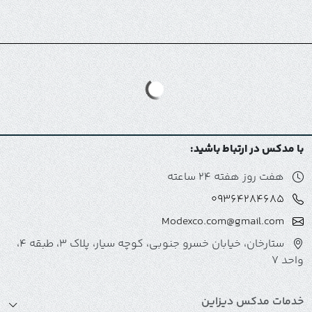
با مدکس در ارتباط باشید:
هفت روز هفته 24 ساعته
09364284685
Modexco.com@gmail.com
ستارخان، خیابان خسرو جنوبی، کوچه سیار، پلاک 3، طبقه 4،
واحد 7
خدمات مدکس دیزاین