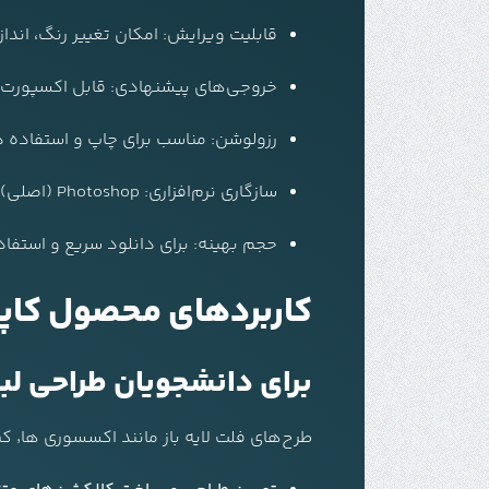
قابلیت ویرایش: امکان تغییر رنگ، اند
خروجی‌های پیشنهادی: قابل اکسپورت به PNG، SVG برای وب و رن
رزولوشن: مناسب برای چاپ و استفاده دیجیتال
سازگاری نرم‌افزاری: Photoshop (اصلی)، قابل تبدیل برای Illustrator و Procreate
حجم بهینه: برای دانلود سریع و استفا
کاربردهای محصول کاپشن فلت لا
برای دانشجویان طراحی لب
طرح‌های فلت لایه باز مانند اکسسوری ها٬ کیف٬ کفش و … بهترین ابزار برای دانشجویان طراحی مد هستند. با استفاده از این فایل‌ها می‌توانید: