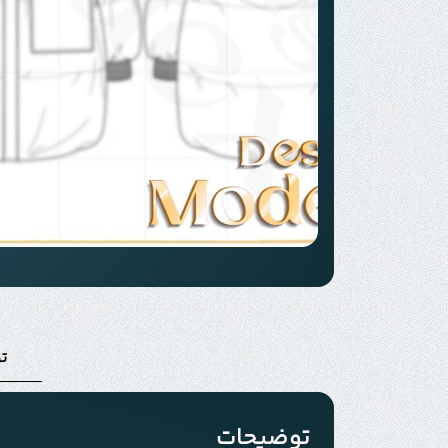
ت
توضیحات