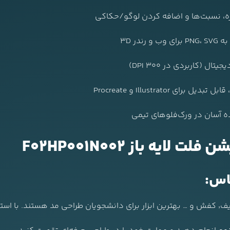
ازه، نسبت‌ها و اضافه کردن لوگو/حکاکی
در 3D
 (کاربردی در 300 DPI)
ده آسان در ورک‌فلوهای تیمی
یه باز F02HP001N002
اس: