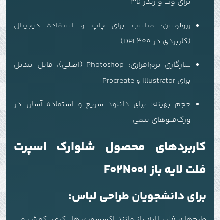
برای وب و رندر 3D
رزولوشن: مناسب برای چاپ و استفاده دیجیتال
(کاربردی در 300 DPI)
سازگاری نرم‌افزاری: Photoshop (اصلی)، قابل تبدیل
برای Illustrator و Procreate
حجم بهینه: برای دانلود سریع و استفاده آسان در
ورک‌فلوهای تیمی
کاربردهای محصول شلوارک اسپرت
فلت لایه باز F02N001
برای دانشجویان طراحی لباس:
طرح‌های فلت لایه باز مانند اکسسوری ها٬ کیف٬ کفش و …