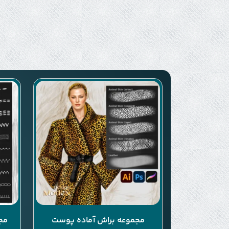
مجموعه براش آماده پوست
مج