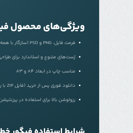
ویژگی‌های محصول فیگور خطی 
فرمت فایل: PNG و PSD (سازگار با همه نرم‌افزارهای طراحی لباس دیجیتال)
ژست‌های متنوع و استاندارد برای طراحی
مناسب چاپ در ابعاد A4 و A3
دانلود فوری پس از خرید (فایل ZIP با رمز: modexco.com)
رزولوشن بالا برای استفاده در پرزنتیش
شرایط استفاده فیگور خطی لایه با