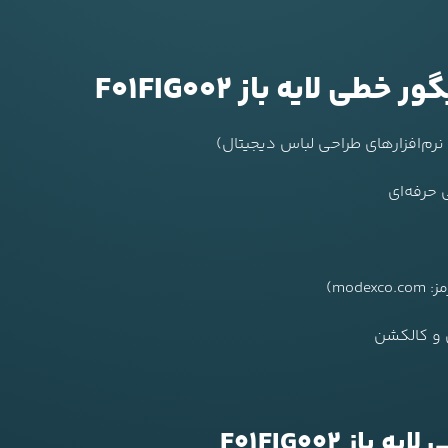
لایه باز F01FIG002
 حرفه‌ای
ن و کالکشن
ز F01FIG002