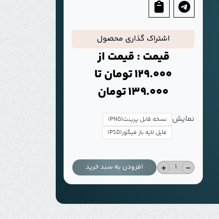
اشتراک گذاری محصول
قیمت : قیمت از
129.000
تومان
تا
139.000
تومان
نمایش
نسخه قابل پرینت(PNG)
فایل لایه باز فیگور(PSD)
+
-
افزودن به سبد خرید