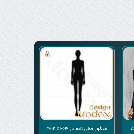
ت
فیگور خطی لایه باز F01FIG003