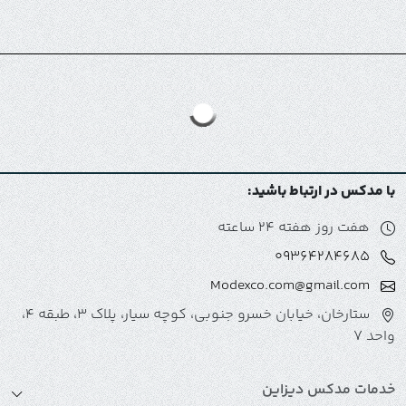
با مدکس در ارتباط باشید:
هفت روز هفته 24 ساعته
09364284685
Modexco.com@gmail.com
ستارخان، خیابان خسرو جنوبی، کوچه سیار، پلاک 3، طبقه 4،
واحد 7
خدمات مدکس دیزاین