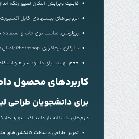
قابلیت ویرایش: امکان تغییر رنگ، اند
خروجی‌های پیشنهادی: قابل اکسپورت به PNG، SVG برای وب و رن
رزولوشن: مناسب برای چاپ و استفاده دیجیتال
سازگاری نرم‌افزاری: Photoshop (اصلی)، قابل تبدیل برای Illustrator و Procreate
حجم بهینه: برای دانلود سریع و استفا
کاربردهای محصول دامن هفتی
برای دانشجویان طراحی لب
طرح‌های فلت لایه باز مانند اکسسوری ها٬ کیف٬ کفش و … بهترین ابزار برای دانشجویان طراحی مد هستند. با استفاده از این فایل‌ها می‌توانید:
تمرین طراحی و ساخت کالکشن‌های متن