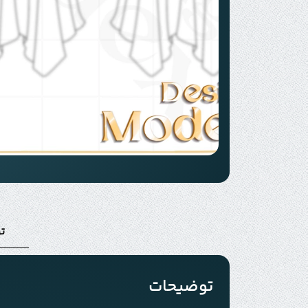
ت
توضیحات