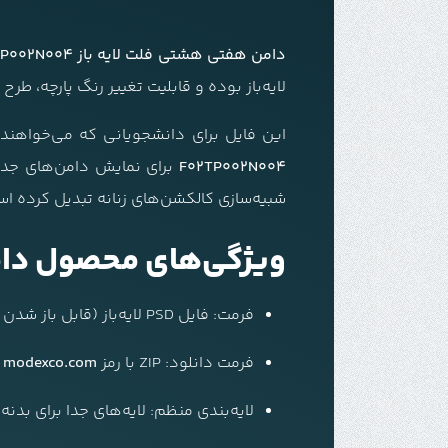
دامن هفتی هشتی فلت لایه باز F02TP002N004
لایه‌باز بوده و قابلیت تغییر رنگ پارچه، طرح
این فایل برای دانشجویانی که می‌خواهند 
F02TP002N004
برای نمایش دامن‌های جدید 
شبیه‌سازی کالکشن‌های زنانه تبدیل کرده ا
ویژگی‌های محصول دامن هفتی
فرمت: فایل PSD لایه‌باز (قابل باز شدن در Adobe Photoshop)
فرمت دانلود:
ZIP با رمز
modexco.com
لایه‌بندی منظم: لایه‌های جدا برای بدنه